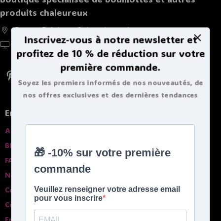
produits chaleureux
France, Belgique, Suisse, Luxembourg
Inscrivez-vous à notre newsletter et
https://doucebouillote.fr
profitez de 10 % de réduction sur votre
première commande.
Soyez les premiers informés de nos nouveautés, de
nos offres exclusives et des dernières tendances
bouillottes.
En savoir plus
A propros
Blog
FAQ
Nos garanties
Contactez-nous
Comparatif des bouillottes
English spoken