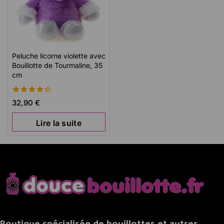
Peluche licorne violette avec
Bouillotte de Tourmaline, 35
cm
4.42
32,90
€
de 5
Lire la suite
Boutique spécialisée de bouillottes et autres