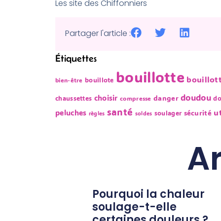
Les site des Chiffonniers
Partager l'article :
Étiquettes
bouillotte
bouillot
bouillote
bien-être
doudou
choisir
danger
chaussettes
d
compresse
santé
u
peluches
sécurité
soulager
règles
soldes
Ar
Pourquoi la chaleur
soulage-t-elle
certaines douleurs ?