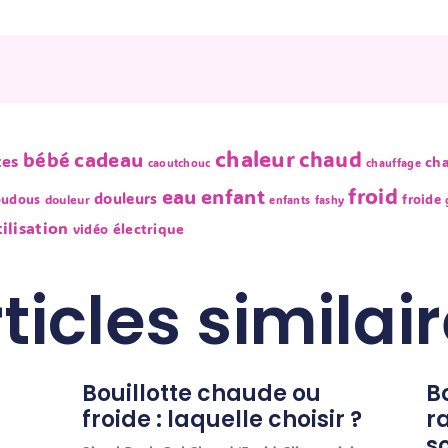
chaleur
chaud
bébé
cadeau
tes
ch
caoutchouc
chauffage
froid
eau
enfant
douleurs
oudous
froide
douleur
enfants
fashy
tilisation
électrique
vidéo
ticles similai
Bouillotte chaude ou
Bo
froide : laquelle choisir ?
ra
s