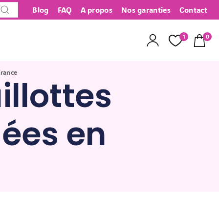
Blog
FAQ
A propos
Nos garanties
Contact
Recherche
1
0
France
illottes
uées en