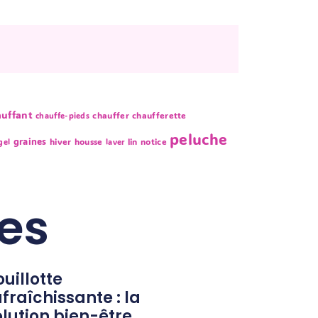
auffant
chauffer
chaufferette
chauffe-pieds
peluche
graines
hiver
housse
lin
notice
gel
laver
res
uillotte
fraîchissante : la
olution bien-être