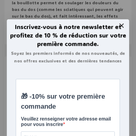
la bouillotte permet de soulager les douleurs du
bas du dos (comme les sciatiques qui peuvent agir
sur le bas du dos), et fait intéressant, les effets
de la bouillotte sont plus…
Inscrivez-vous à notre newsletter et
profitez de 10 % de réduction sur votre
LIRE L'ARTICLE
première commande.
Soyez les premiers informés de nos nouveautés, de
nos offres exclusives et des dernières tendances
bouillottes.