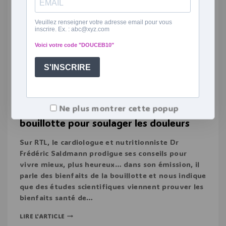
ACTUALITÉS
|
SANTÉ
|
VIDÉOS
Ne plus montrer cette popup
Docteur Saldmann recommande la
bouillotte pour soulager les douleurs
Sur RTL, le cardiologue et nutritionniste Dr
Frédéric Saldmann prodigue ses conseils pour
vivre mieux, plus heureux… dans son émission, il
parle des bienfaits de la bouillotte et nous indique
que des études scientifiques viennent prouver les
bienfaits santé de…
LIRE L'ARTICLE