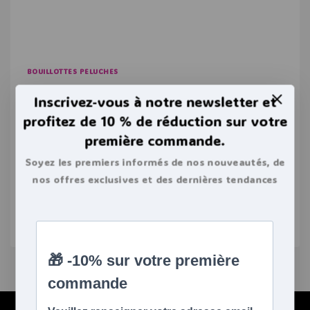
BOUILLOTTES PELUCHES
Peut-on utiliser sa bouillotte peluche en
Inscrivez-vous à notre newsletter et
froid ?
profitez de 10 % de réduction sur votre
La bouillotte peluche, c’est une super invention
première commande.
qui permet d’allier le soin et le bien-être, avec le
Soyez les premiers informés de nos nouveautés, de
plaisir et l’amusement de votre enfant. Si le cœur
nos offres exclusives et des dernières tendances
du doudou réchauffe durant les soirées glaciales
bouillottes.
en hiver, vous vous demandez peut-être si…
LIRE L'ARTICLE