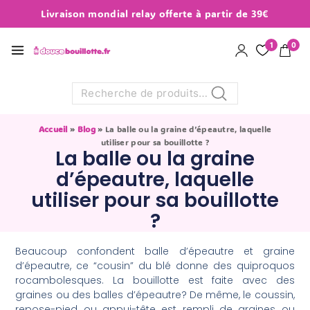
Livraison mondial relay offerte à partir de 39€
1
0
Recherche
Accueil
»
Blog
»
La balle ou la graine d’épeautre, laquelle
utiliser pour sa bouillotte ?
La balle ou la graine
d’épeautre, laquelle
utiliser pour sa bouillotte
?
Beaucoup confondent balle d’épeautre et graine
d’épeautre, ce “cousin” du blé donne des quiproquos
rocambolesques. La bouillotte est faite avec des
graines ou des balles d’épeautre? De même, le coussin,
repose-pied ou appui-tête est rempli de graines ou