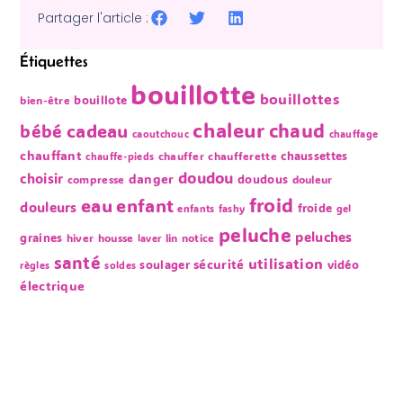
Partager l'article :
Étiquettes
bouillotte
bouillottes
bouillote
bien-être
chaleur
chaud
bébé
cadeau
caoutchouc
chauffage
chauffant
chaussettes
chauffer
chaufferette
chauffe-pieds
doudou
choisir
danger
doudous
compresse
douleur
froid
eau
enfant
douleurs
froide
enfants
fashy
gel
peluche
peluches
graines
hiver
housse
lin
notice
laver
santé
utilisation
sécurité
soulager
vidéo
règles
soldes
électrique