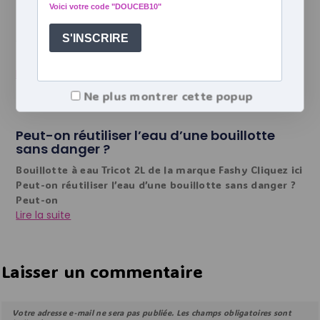
Utilisation de la bouillotte au quotidien.
Bouillotte à eau velours homme et femme 2l Cliquez
ici Les 7 utilisations de la bouillotte que vous ne
soupçonniez
Lire la suite
Ne plus montrer cette popup
Peut-on réutiliser l’eau d’une bouillotte
sans danger ?
Bouillotte à eau Tricot 2L de la marque Fashy Cliquez ici
Peut-on réutiliser l’eau d’une bouillotte sans danger ?
Peut-on
Lire la suite
Laisser un commentaire
Votre adresse e-mail ne sera pas publiée.
Les champs obligatoires sont