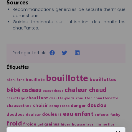
Sources
Recommandations générales de sécurité thermique
domestique.
Guides fabricants sur l’utilisation des bouillottes
chauffantes.
Partager l'article :
Étiquettes
bouillotte
bouillottes
bouillote
bien-être
chaleur
chaud
bébé
cadeau
caoutchouc
chauffant
chauffer
chaufferette
chauffage
chauffe-pieds
doudou
choisir
danger
chaussettes
compresse
eau
enfant
douleurs
doudous
douleur
enfants
fashy
froid
froide
graines
hiver
housse
lin
notice
gel
laver