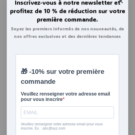
peluche
santé
Inscrivez-vous à notre newsletter et
peluches
soulager
règles
soldes
utilisation
profitez de 10 % de réduction sur votre
sécurité
électrique
vidéo
première commande.
Soyez les premiers informés de nos nouveautés, de
nos offres exclusives et des dernières tendances
bouillottes.
Articles similaires
Comment mieux dormir grâce à une
bouillotte ?
Soulager les tensions musculaires et le stress Le stress
accumulé durant la journée se loge souvent dans les
trapèzes ou
Lire la suite