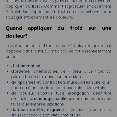
ressentez des douleurs? Quand et sur quelles blessures
appliquer du froid? Comment l’appliquer efficacement
? Voici les réponses à toutes se questions pour
soulager efficacement les douleurs.
Quand appliquer du froid sur une
douleur?
L’application du froid (ou la cryothérapie, telle qu’elle est
appelée dans le milieu médical) se fait essentiellement
en cas :
d’
inflammation
d’
œdème
, d’
hématome
, de «
bleu
». Le froid va
permettre de diminuer leur formation
de
spasmes
et
contraction
musculaires
suite à un
choc ou à une contraction musculaire involontaire
de douleur sportive type
élongation
,
déchirure
musculaire,
claquage
,
tendinite
, douleurs articulaires
telles que
entorse
,
luxations
de
maux de tête, migraine
… il va aider à calmer la
douleur grâce à son effet antalgique.