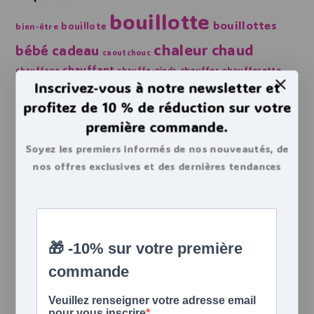
bouillotte
bouillottes
bouillote
bien-être
chaleur
chaud
bébé
cadeau
caoutchouc
chauffant
chauffer
chaufferette
chauffage
chauffe-pieds
Inscrivez-vous à notre newsletter et
doudou
choisir
danger
chaussettes
compresse
eau
profitez de 10 % de réduction sur votre
enfant
douleurs
doudous
douleur
enfants
fashy
première commande.
froid
froide
graines
hiver
housse
lin
notice
gel
laver
Soyez les premiers informés de nos nouveautés, de
peluche
santé
peluches
soulager
règles
soldes
nos offres exclusives et des dernières tendances
utilisation
sécurité
électrique
vidéo
bouillottes.
Articles similaires