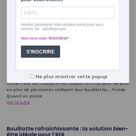
Pourquoi la chaleur soulage-t-elle
certaines douleurs ?
Bouillotte en tourbe et velours rouge Cliquez ici
Pourquoi la chaleur soulage-t-elle certaines douleurs ?
Depuis des générations, la chaleur
Lire la suite
Bouillotte chaude ou froide : laquelle
choisir ?
Ne plus montrer cette popup
Sissel Pack Gel Chaud/Froid Cliquez ici Pourquoi de plus
en plus de personnes utilisent leur bouillotte… froide
Quand on pense
Lire la suite
Bouillotte rafraîchissante : la solution bien-
être idéale pour l’été