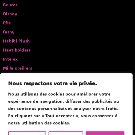
Beurer
Disney
Efie
Fashy
Habibi Plush
Heat holders
Intelex
Mille oreillers
Pelucho
Nous respectons votre vie privée.
Sissel
Nous utilisons des cookies pour améliorer votre
expérience de navigation, diffuser des publicités ou
des contenus personnalisés et analyser notre trafic.
© 2026 Douce Bouillotte - Par Boitmobile - Agence web
En cliquant sur « Tout accepter », vous consentez à
notre utilisation des cookies.