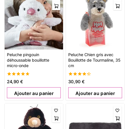
Peluche pingouin
Peluche Chien gris avec
déhoussable bouillotte
Bouillotte de Tourmaline, 35
micro-onde
cm
4.67
4.46
24,90
€
30,90
€
de 5
de 5
Ajouter au panier
Ajouter au panier