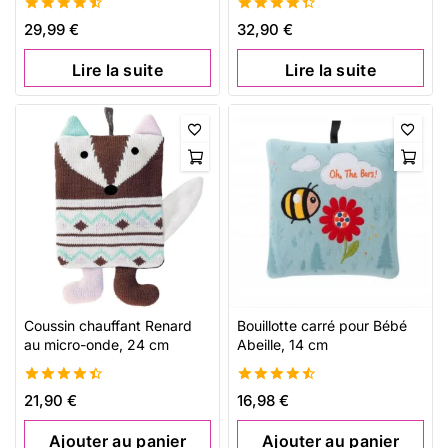
4.58
4.42
29,99
€
32,90
€
de 5
de 5
Lire la suite
Lire la suite
Coussin chauffant Renard
Bouillotte carré pour Bébé
au micro-onde, 24 cm
Abeille, 14 cm
4.51
4.54
21,90
€
16,98
€
de 5
de 5
Ajouter au panier
Ajouter au panier