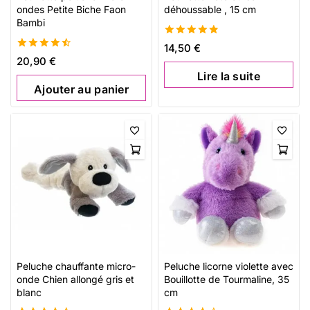
ondes Petite Biche Faon
déhoussable , 15 cm
Bambi
4.88
14,50
€
de 5
4.59
20,90
€
de 5
Lire la suite
Ajouter au panier
Peluche chauffante micro-
Peluche licorne violette avec
onde Chien allongé gris et
Bouillotte de Tourmaline, 35
blanc
cm