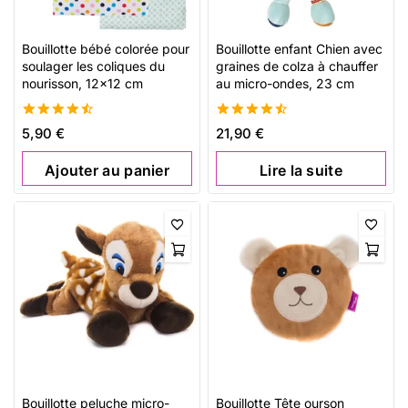
Bouillotte bébé colorée pour
Bouillotte enfant Chien avec
soulager les coliques du
graines de colza à chauffer
nourisson, 12×12 cm
au micro-ondes, 23 cm
4.56
4.58
5,90
€
21,90
€
de 5
de 5
Ajouter au panier
Lire la suite
Bouillotte peluche micro-
Bouillotte Tête ourson