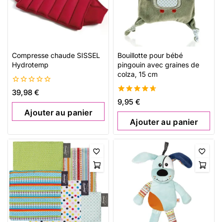
Compresse chaude SISSEL
Bouillotte pour bébé
Hydrotemp
pingouin avec graines de
colza, 15 cm
0
39,98
€
de
4.73
9,95
€
5
de 5
Ajouter au panier
Ajouter au panier