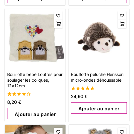
Bouillotte bébé Loutres pour
Bouillotte peluche Hérisson
soulager les coliques,
micro-ondes déhoussable
12x12cm
4.76
24,90
€
de 5
4.47
8,20
€
de 5
Ajouter au panier
Ajouter au panier