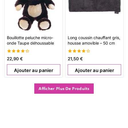
Bouillotte peluche micro-
Long coussin chauffant gris,
onde Taupe déhoussable
housse amovible – 50 cm
4.36
4.27
22,90
€
21,50
€
de 5
de 5
Ajouter au panier
Ajouter au panier
Afficher Plus De Produits