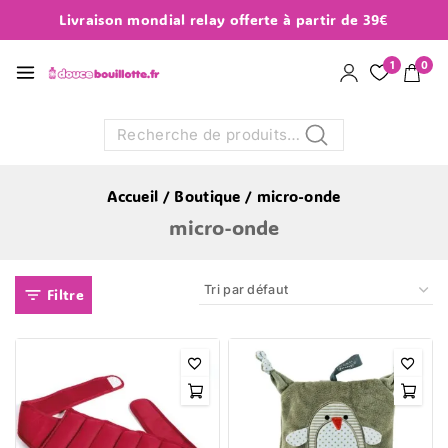
Livraison mondial relay offerte à partir de 39€
1
0
Recherche
Accueil
/
Boutique
/
micro-onde
micro-onde
Filtre