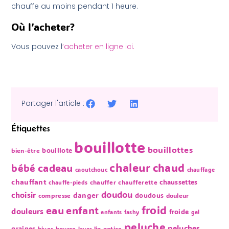
chauffe au moins pendant 1 heure.
Où l’acheter?
Vous pouvez l
‘acheter en ligne ici.
Partager l'article :
Étiquettes
bouillotte
bouillottes
bouillote
bien-être
chaleur
chaud
bébé
cadeau
caoutchouc
chauffage
chauffant
chaussettes
chauffer
chaufferette
chauffe-pieds
doudou
choisir
danger
doudous
compresse
douleur
froid
eau
enfant
douleurs
froide
enfants
fashy
gel
peluche
peluches
graines
hiver
housse
lin
notice
laver