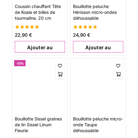
Coussin chauffant Tête
Bouillotte peluche
de Koala et billes de
Hérisson micro-ondes
tourmaline, 20 cm
déhoussable
4.76
4.76
22,90
€
24,90
€
de 5
de 5
Ajouter au
Ajouter au
panier
panier
-15%
Bouillotte Sissel graines
Bouillotte peluche micro-
de lin Sissel Linum
onde Taupe
Fleurie
déhoussable