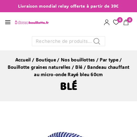
Livraison mondial relay offerte à partir de 39€
0
0
Recherche
Accueil
/
Boutique
/
Nos bouillottes
/
Par type
/
Bouillotte graines naturelles
/
Blé
/
Bandeau chauffant
au micro-onde Rayé bleu 60cm
BLÉ