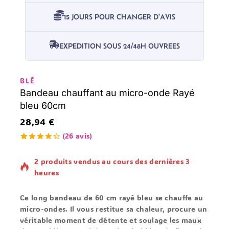
15 JOURS POUR CHANGER D'AVIS
EXPEDITION SOUS 24/48H OUVREES
BLÉ
Bandeau chauffant au micro-onde Rayé
bleu 60cm
28,94
€
(
26
avis)
4.38
5
26
en
dehors de
2 produits vendus au cours des dernières 3
basé sur
votes de
heures
client
Ce long bandeau de 60 cm rayé bleu se chauffe au
micro-ondes. Il vous restitue sa chaleur, procure un
véritable moment de détente et soulage les maux