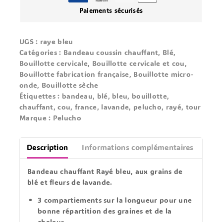
Paiements sécurisés
UGS :
raye bleu
Catégories :
Bandeau coussin chauffant
,
Blé
,
Bouillotte cervicale
,
Bouillotte cervicale et cou
,
Bouillotte fabrication française
,
Bouillotte micro-
onde
,
Bouillotte sèche
Étiquettes :
bandeau
,
blé
,
bleu
,
bouillotte
,
chauffant
,
cou
,
france
,
lavande
,
pelucho
,
rayé
,
tour
Marque :
Pelucho
Description
Informations complémentaires
Avis
Bandeau chauffant Rayé bleu, aux grains de
blé et fleurs de lavande.
3 compartiements
sur la longueur pour une
bonne répartition des graines et de la
chaleur