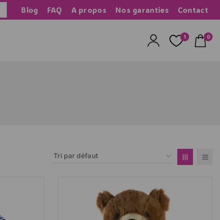
Blog
FAQ
A propos
Nos garanties
Contact
herche
1
0