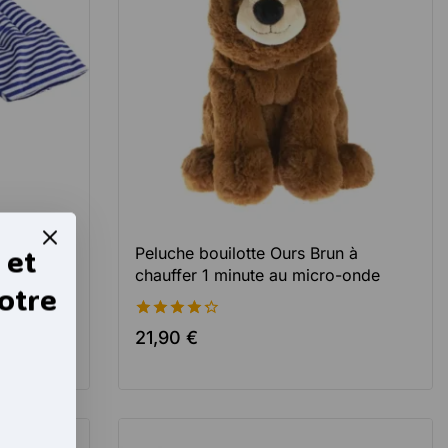
 et
o-onde
Peluche bouilotte Ours Brun à
chauffer 1 minute au micro-onde
otre
4.37
21,90
€
de 5