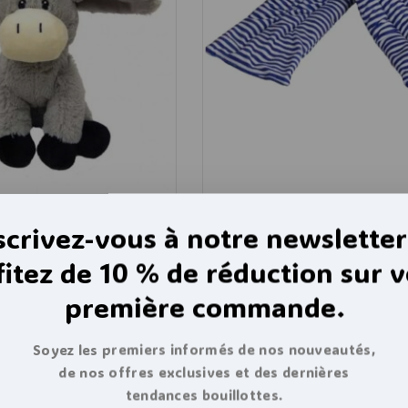
scrivez-vous à notre newsletter
otte joli âne gris grains
Bandeau chauffant au micr
ande, à chauffer au
Rayé bleu 60cm
fitez de 10 % de réduction sur v
première commande.
4.49
28,94
€
de 5
Soyez les premiers informés de nos nouveautés,
de nos offres exclusives et des dernières
tendances bouillottes.