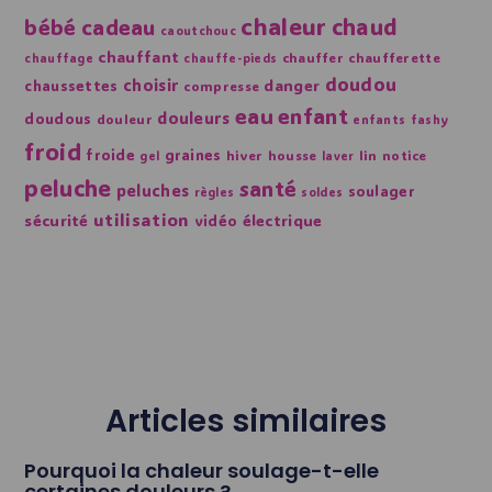
chaleur
chaud
bébé
cadeau
caoutchouc
chauffant
chauffer
chaufferette
chauffage
chauffe-pieds
doudou
choisir
danger
chaussettes
compresse
eau
enfant
douleurs
doudous
douleur
enfants
fashy
froid
froide
graines
hiver
housse
lin
notice
gel
laver
peluche
santé
peluches
soulager
règles
soldes
utilisation
sécurité
électrique
vidéo
Articles similaires
Pourquoi la chaleur soulage-t-elle
certaines douleurs ?