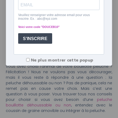
peluche. c’est tout de même bien plus agréable et
chaleureux !
La douceur des peluches est aussi un bon argument
pour choisir une bouillotte en forme d’animal. Elles sont
souvent recouverte de poils type fausse fourrure, plus
ou moins longs selon l’animal, qui sont tout doux. Quel
enfant peut résister à tant de douceur ?
La peluche bouillotte choisie :
déhoussable ou non ?
Ne plus montrer cette popup
Vous avez choisi l’animal de votre bouillotte peluche ?
Félicitation ! Nous ne voulons pas vous décourager,
mais il vous reste à répondre à une question : la
peluche déhoussable ou non ? Pas de panique, cela ne
remet pas en cause votre choix. Mais c’est une
question à vous poser. Vous trouver tous nos conseils
pour choisir si vous avez besoin d’une
peluche
bouillotte déhoussable ou non
, entendez avec le
coussin de graine amovible ou intégrer à la peluche.