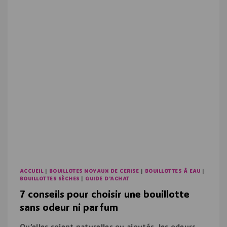
ACCUEIL
|
BOUILLOTES NOYAUX DE CERISE
|
BOUILLOTTES À EAU
|
BOUILLOTTES SÈCHES
|
GUIDE D'ACHAT
7 conseils pour choisir une bouillotte
sans odeur ni parfum
Qu’elles soient naturelles ou ajoutés, les odeurs