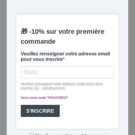
bouillottes.
ACTUALITÉS
|
BOUILLOTTES SÈCHES
|
GÉNÉRAL
|
TRUCS ET
ASTUCES
Comment faire quand ma bouillotte ne
sent plus la lavande ?