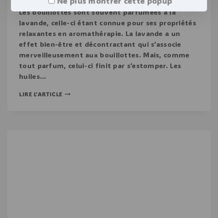
Ne plus montrer cette popup
Les bouillottes sont souvent parfumées à la
lavande, celle-ci étant connue pour ses propriétés
relaxantes en aromathérapie. La lavande a un
effet bien-être et décontractant qui s’associe
merveilleusement aux bouillottes. Mais, comme
tout parfum, celui-ci finit par s’estomper. Les
huiles…
LIRE L'ARTICLE