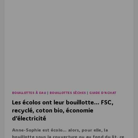
BOUILLOTTES À EAU
|
BOUILLOTTES SÈCHES
|
GUIDE D'ACHAT
Les écolos ont leur bouillotte… FSC,
recyclé, coton bio, économie
d’électricité
Anne-Sophie est écolo… alors, pour elle, la
bouillotte sous la couverture ou au fond du lit, ce