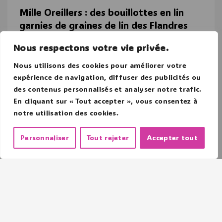
Mille Oreillers : des bouillottes en lin
garnies de graines de lin des Flandres
Milles Oreillers, ce sont des bouillottes
Nous respectons votre vie privée.
synonymes de qualité artisanale Française. Tout
Nous utilisons des cookies pour améliorer votre
un savoir-faire pour nous apporter confort et
réconfort avec ses bouillottes en lin et garnie de
expérience de navigation, diffuser des publicités ou
graines de lin des Flandres (Nord de la France). Des
des contenus personnalisés et analyser notre trafic.
bouillottes aux…
En cliquant sur « Tout accepter », vous consentez à
notre utilisation des cookies.
LIRE L'ARTICLE
Personnaliser
Tout rejeter
Accepter tout