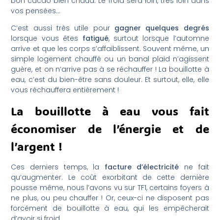
bon cacao bien chaud. Le froid sera loin, très loin dans
vos pensées…
C’est aussi très utile pour
gagner quelques degrés
lorsque vous êtes
fatigué
, surtout lorsque l’automne
arrive et que les corps s’affaiblissent. Souvent même, un
simple logement chauffé ou un banal plaid n’agissent
guère, et on n’arrive pas à se réchauffer ! La bouillotte à
eau, c’est du bien-être sans douleur. Et surtout, elle, elle
vous réchauffera entièrement !
La bouillotte à eau vous fait
économiser de l’énergie et de
l’argent !
Ces derniers temps, la
facture d’électricité
ne fait
qu’augmenter. Le coût exorbitant de cette dernière
pousse même, nous l’avons vu sur TF1, certains foyers à
ne plus, ou peu chauffer ! Or, ceux-ci ne disposent pas
forcément de bouillotte à eau, qui les empêcherait
d’avoir si froid…