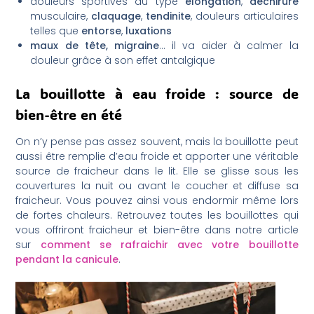
douleurs sportives du type
élongation
,
déchirure
musculaire,
claquage
,
tendinite
, douleurs articulaires
telles que
entorse
,
luxations
maux de tête, migraine
… il va aider à calmer la
douleur grâce à son effet antalgique
La bouillotte à eau froide : source de
bien-être en été
On n’y pense pas assez souvent, mais la bouillotte peut
aussi être remplie d’eau froide et apporter une véritable
source de fraicheur dans le lit. Elle se glisse sous les
couvertures la nuit ou avant le coucher et diffuse sa
fraicheur. Vous pouvez ainsi vous endormir même lors
de fortes chaleurs. Retrouvez toutes les bouillottes qui
vous offriront fraicheur et bien-être dans notre article
sur
comment se rafraichir avec votre bouillotte
pendant la canicule
.