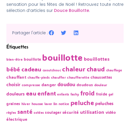
sensation pour les fêtes de Noël ! Retrouvez toute notre
sélection d’articles sur
Douce Bouillotte
.
Partager l'article :
Étiquettes
bouillotte
bouillottes
bouillote
bien-être
chaleur
chaud
bébé
cadeau
caoutchouc
chauffage
chauffant
chaussettes
chauffer
chaufferette
chauffe-pieds
doudou
choisir
danger
doudous
compresse
douleur
froid
eau
enfant
douleurs
froide
enfants
fashy
gel
peluche
peluches
graines
hiver
housse
lin
notice
laver
santé
utilisation
sécurité
soulager
vidéo
règles
soldes
électrique