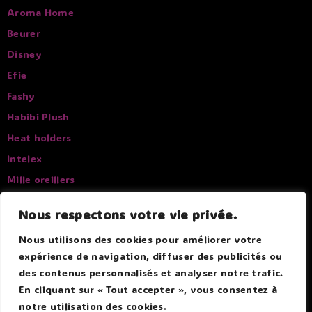
Aroma Home
Beurer
Disney
Efie
Fashy
Habibi Plush
Heat holders
Intelex
Mille oreillers
Pelucho
Nous respectons votre vie privée.
Sissel
Nous utilisons des cookies pour améliorer votre
expérience de navigation, diffuser des publicités ou
des contenus personnalisés et analyser notre trafic.
© 2026 Douce Bouillotte - Par Boitmobile - Agence web
En cliquant sur « Tout accepter », vous consentez à
notre utilisation des cookies.