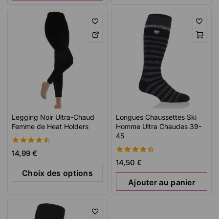
Legging Noir Ultra-Chaud
Longues Chaussettes Ski
Femme de Heat Holders
Homme Ultra Chaudes 39-
45
4.59
14,99
€
de 5
4.49
14,50
€
de 5
Choix des options
Ajouter au panier