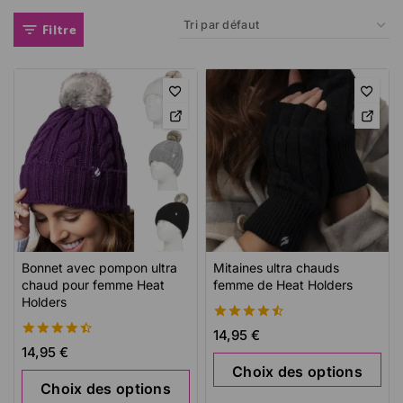
Filtre
Bonnet avec pompon ultra
Mitaines ultra chauds
chaud pour femme Heat
femme de Heat Holders
Holders
4.60
14,95
€
de 5
4.52
14,95
€
de 5
Choix des options
Choix des options