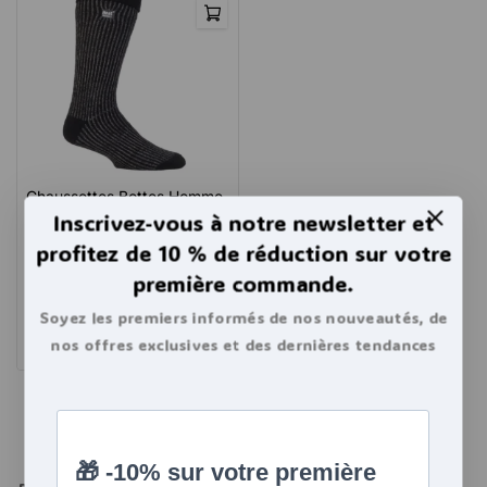
Chaussettes Bottes Homme
avec bords Ultra Chaudes
Inscrivez-vous à notre newsletter et
39-45
profitez de 10 % de réduction sur votre
première commande.
4.44
15,50
€
de 5
Soyez les premiers informés de nos nouveautés, de
Ajouter au panier
nos offres exclusives et des dernières tendances
bouillottes.
Afficher Plus De Produits