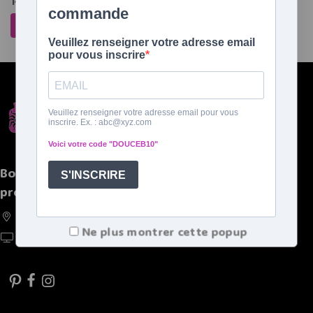
Précédente
1
2
3
…
9
10
11
12
Boutique spécialisée de bouillottes et autres
produits chaleureux
France, Belgique, Suisse, Luxembourg
Ne plus montrer cette popup
https://doucebouillote.fr